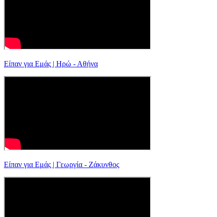
Είπαν για Εμάς | Ηρώ - Αθήνα
Είπαν για Εμάς | Γεωργία - Ζάκυνθος