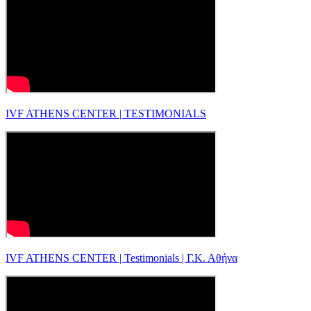
IVF ATHENS CENTER | TESTIMONIALS
IVF ATHENS CENTER | Testimonials | Γ.Κ. Αθήνα