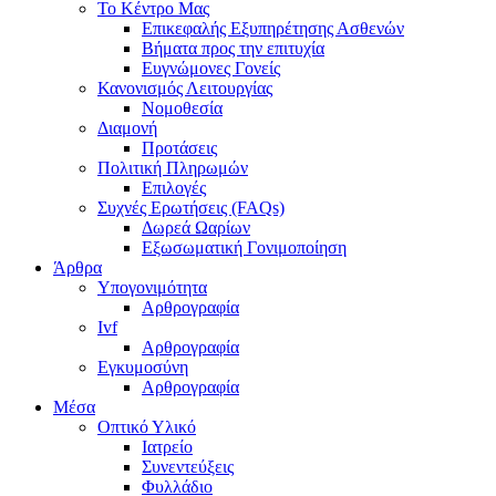
Το Κέντρο Μας
Επικεφαλής Εξυπηρέτησης Ασθενών
Βήματα προς την επιτυχία
Ευγνώμονες Γονείς
Κανονισμός Λειτουργίας
Νομοθεσία
Διαμονή
Προτάσεις
Πολιτική Πληρωμών
Επιλογές
Συχνές Ερωτήσεις (FAQs)
Δωρεά Ωαρίων
Εξωσωματική Γονιμοποίηση
Άρθρα
Υπογονιμότητα
Αρθρογραφία
Ivf
Αρθρογραφία
Εγκυμοσύνη
Αρθρογραφία
Μέσα
Οπτικό Υλικό
Iατρείο
Συνεντεύξεις
Φυλλάδιο