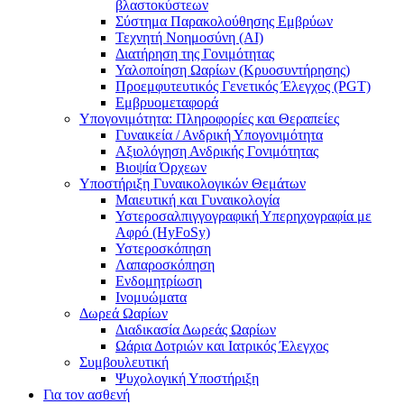
βλαστοκύστεων
Σύστημα Παρακολούθησης Εμβρύων
Τεχνητή Νοημοσύνη (AI)
Διατήρηση της Γονιμότητας
Υαλοποίηση Ωαρίων (Κρυοσυντήρησης)
Προεμφυτευτικός Γενετικός Έλεγχος (PGT)
Εμβρυομεταφορά
Υπογονιμότητα: Πληροφορίες και Θεραπείες
Γυναικεία / Ανδρική Υπογονιμότητα
Αξιολόγηση Ανδρικής Γονιμότητας
Βιοψία Όρχεων
Υποστήριξη Γυναικολογικών Θεμάτων
Μαιευτική και Γυναικολογία
Υστεροσαλπιγγογραφική Υπερηχογραφία με
Αφρό (HyFoSy)
Υστεροσκόπηση
Λαπαροσκόπηση
Ενδομητρίωση
Ινομυώματα
Δωρεά Ωαρίων
Διαδικασία Δωρεάς Ωαρίων
Ωάρια Δοτριών και Ιατρικός Έλεγχος
Συμβουλευτική
Ψυχολογική Υποστήριξη
Για τον ασθενή