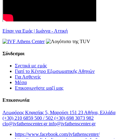
Είπαν για Εμάς | Ιωάννα - Αττική
Σύνδεσμοι
Σχετικά με εμάς
Γιατί το Κέντρο Εξωσωματικής Αθηνών
Για Ασθενείς
Μέσα
Επικοινωνήστε μαζί μας
Επικοινωνία
Λεωφόρος Κηφισίας 5, Μαρούσι 151 23 Αθήνα, Ελλάδα
(+30) 210 6859 500 / 502
(+30) 698 3073 982
clo@ivfathenscenter.gr
info@ivfathenscenter.gr
https://www.facebook.com/ivfathenscenter/