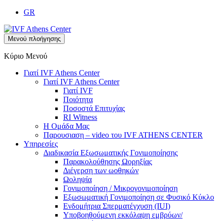
GR
Μενού πλοήγησης
Κύριο Μενού
Γιατί IVF Athens Center
Γιατί IVF Athens Center
Γιατί IVF
Ποιότητα
Ποσοστά Επιτυχίας
RI Witness
Η Ομάδα Μας
Παρουσιαση – video του IVF ATHENS CENTER
Υπηρεσίες
Διαδικασία Εξωσωματικής Γονιμοποίησης
Παρακολούθησης Ωορηξίας
Διέγερση των ωοθηκών
Ωοληψία
Γονιμοποίηση / Μικρογονιμοποίηση
Εξωσωματική Γονιμοποίηση σε Φυσικό Κύκλο
Ενδομήτρια Σπερματέγχυση (IUI)
Υποβοηθούμενη εκκόλαψη εμβρύων/