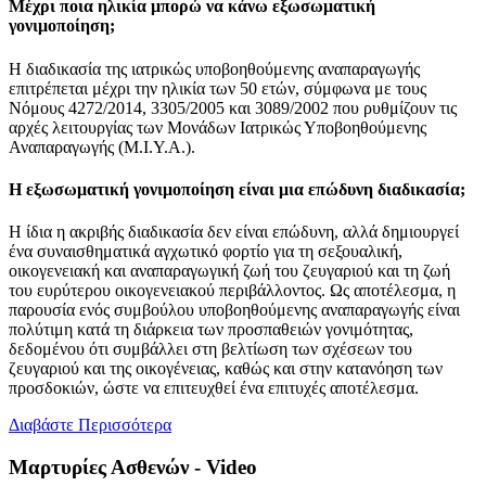
μέχρι ποια ηλικία μπορώ να κάνω εξωσωματική
γονιμοποίηση;
Η διαδικασία της ιατρικώς υποβοηθούμενης αναπαραγωγής
επιτρέπεται μέχρι την ηλικία των 50 ετών, σύμφωνα με τους
Νόμους 4272/2014, 3305/2005 και 3089/2002 που ρυθμίζουν τις
αρχές λειτουργίας των Μονάδων Ιατρικώς Υποβοηθούμενης
Αναπαραγωγής (Μ.Ι.Υ.Α.).
η εξωσωματική γονιμοποίηση είναι μια επώδυνη διαδικασία;
Η ίδια η ακριβής διαδικασία δεν είναι επώδυνη, αλλά δημιουργεί
ένα συναισθηματικά αγχωτικό φορτίο για τη σεξουαλική,
οικογενειακή και αναπαραγωγική ζωή του ζευγαριού και τη ζωή
του ευρύτερου οικογενειακού περιβάλλοντος. Ως αποτέλεσμα, η
παρουσία ενός συμβούλου υποβοηθούμενης αναπαραγωγής είναι
πολύτιμη κατά τη διάρκεια των προσπαθειών γονιμότητας,
δεδομένου ότι συμβάλλει στη βελτίωση των σχέσεων του
ζευγαριού και της οικογένειας, καθώς και στην κατανόηση των
προσδοκιών, ώστε να επιτευχθεί ένα επιτυχές αποτέλεσμα.
Διαβάστε Περισσότερα
Μαρτυρίες Ασθενών - Video