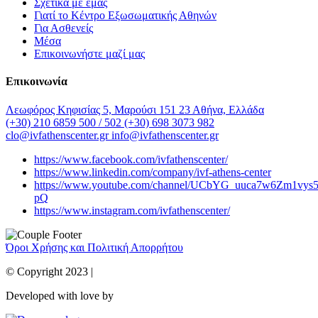
Σχετικά με εμάς
Γιατί το Κέντρο Εξωσωματικής Αθηνών
Για Ασθενείς
Μέσα
Επικοινωνήστε μαζί μας
Επικοινωνία
Λεωφόρος Κηφισίας 5, Μαρούσι 151 23 Αθήνα, Ελλάδα
(+30) 210 6859 500 / 502
(+30) 698 3073 982
clo@ivfathenscenter.gr
info@ivfathenscenter.gr
https://www.facebook.com/ivfathenscenter/
https://www.linkedin.com/company/ivf-athens-center
https://www.youtube.com/channel/UCbYG_uuca7w6Zm1vys
pQ
https://www.instagram.com/ivfathenscenter/
Όροι Χρήσης και Πολιτική Απορρήτου
© Copyright 2023 |
Developed with love by