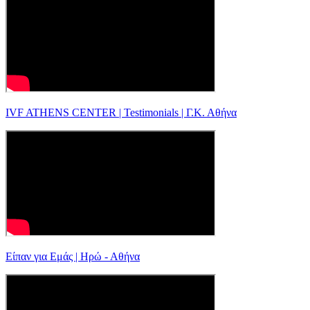
IVF ATHENS CENTER | Testimonials | Γ.Κ. Αθήνα
Είπαν για Εμάς | Ηρώ - Αθήνα