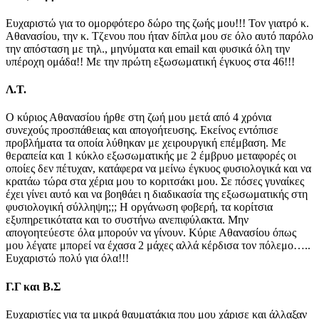
Ευχαριστώ για το ομορφότερο δώρο της ζωής μου!!! Τον γιατρό κ.
Αθανασίου, την κ. Τζενου που ήταν δίπλα μου σε όλο αυτό παρόλο
την απόσταση με τηλ., μηνύματα και email και φυσικά όλη την
υπέροχη ομάδα!! Με την πρώτη εξωσωματική έγκυος στα 46!!!
Λ.Τ.
Ο κύριος Αθανασίου ήρθε στη ζωή μου μετά από 4 χρόνια
συνεχούς προσπάθειας και απογοήτευσης. Εκείνος εντόπισε
προβλήματα τα οποία λύθηκαν με χειρουργική επέμβαση. Με
θεραπεία και 1 κύκλο εξωσωματικής με 2 έμβρυο μεταφορές οι
οποίες δεν πέτυχαν, κατάφερα να μείνω έγκυος φυσιολογικά και να
κρατάω τώρα στα χέρια μου το κοριτσάκι μου. Σε πόσες γυναίκες
έχει γίνει αυτό και να βοηθάει η διαδικασία της εξωσωματικής στη
φυσιολογική σύλληψη;;; Η οργάνωση φοβερή, τα κορίτσια
εξυπηρετικότατα και το συστήνω ανεπιφύλακτα. Μην
απογοητεύεστε όλα μπορούν να γίνουν. Κύριε Αθανασίου όπως
μου λέγατε μπορεί να έχασα 2 μάχες αλλά κέρδισα τον πόλεμο…..
Ευχαριστώ πολύ για όλα!!!
Γ.Γ και Β.Σ
Eυχαριστίες για τα μικρά θαυματάκια που μου χάρισε και άλλαξαν