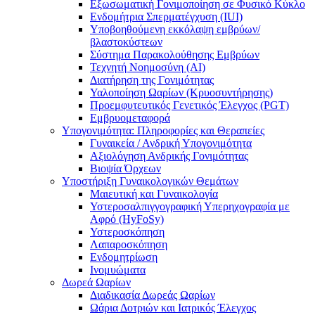
Εξωσωματική Γονιμοποίηση σε Φυσικό Κύκλο
Ενδομήτρια Σπερματέγχυση (IUI)
Υποβοηθούμενη εκκόλαψη εμβρύων/
βλαστοκύστεων
Σύστημα Παρακολούθησης Εμβρύων
Τεχνητή Νοημοσύνη (AI)
Διατήρηση της Γονιμότητας
Υαλοποίηση Ωαρίων (Κρυοσυντήρησης)
Προεμφυτευτικός Γενετικός Έλεγχος (PGT)
Εμβρυομεταφορά
Υπογονιμότητα: Πληροφορίες και Θεραπείες
Γυναικεία / Ανδρική Υπογονιμότητα
Αξιολόγηση Ανδρικής Γονιμότητας
Βιοψία Όρχεων
Υποστήριξη Γυναικολογικών Θεμάτων
Μαιευτική και Γυναικολογία
Υστεροσαλπιγγογραφική Υπερηχογραφία με
Αφρό (HyFoSy)
Υστεροσκόπηση
Λαπαροσκόπηση
Ενδομητρίωση
Ινομυώματα
Δωρεά Ωαρίων
Διαδικασία Δωρεάς Ωαρίων
Ωάρια Δοτριών και Ιατρικός Έλεγχος