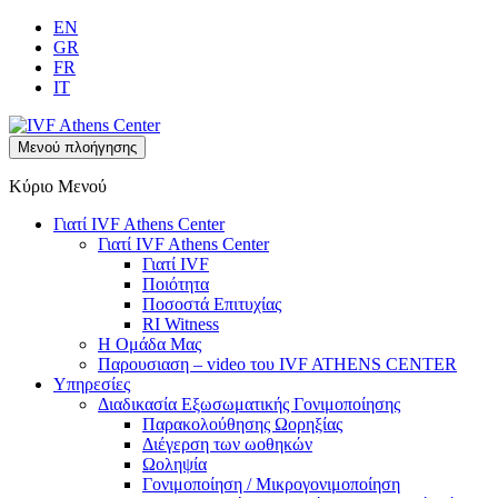
EN
GR
FR
IT
Μενού πλοήγησης
Κύριο Μενού
Γιατί IVF Athens Center
Γιατί IVF Athens Center
Γιατί IVF
Ποιότητα
Ποσοστά Επιτυχίας
RI Witness
Η Ομάδα Μας
Παρουσιαση – video του IVF ATHENS CENTER
Υπηρεσίες
Διαδικασία Εξωσωματικής Γονιμοποίησης
Παρακολούθησης Ωορηξίας
Διέγερση των ωοθηκών
Ωοληψία
Γονιμοποίηση / Μικρογονιμοποίηση