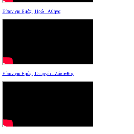
Είπαν για Εμάς | Ηρώ - Αθήνα
Είπαν για Εμάς | Γεωργία - Ζάκυνθος