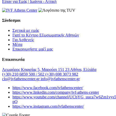
Είπαν για Εμάς | Ιωάννα - Αττική
Σύνδεσμοι
Σχετικά με εμάς
Γιατί το Κέντρο Εξωσωματικής Αθηνών
Για Ασθενείς
Μέσα
Επικοινωνήστε μαζί μας
Επικοινωνία
Λεωφόρος Κηφισίας 5, Μαρούσι 151 23 Αθήνα, Ελλάδα
(+30) 210 6859 500 / 502
(+30) 698 3073 982
clo@ivfathenscenter.gr
info@ivfathenscenter.gr
https://www.facebook.com/ivfathenscenter/
https://www.linkedin.com/company/ivf-athens-center
https://www.youtube.com/channel/UCbYG_uuca7w6Zm1vys
pQ
https://www.instagram.com/ivfathenscenter/