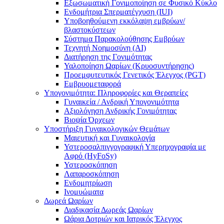
Εξωσωματική Γονιμοποίηση σε Φυσικό Κύκλο
Ενδομήτρια Σπερματέγχυση (IUI)
Υποβοηθούμενη εκκόλαψη εμβρύων/
βλαστοκύστεων
Σύστημα Παρακολούθησης Εμβρύων
Τεχνητή Νοημοσύνη (AI)
Διατήρηση της Γονιμότητας
Υαλοποίηση Ωαρίων (Κρυοσυντήρησης)
Προεμφυτευτικός Γενετικός Έλεγχος (PGT)
Εμβρυομεταφορά
Υπογονιμότητα: Πληροφορίες και Θεραπείες
Γυναικεία / Ανδρική Υπογονιμότητα
Αξιολόγηση Ανδρικής Γονιμότητας
Βιοψία Όρχεων
Υποστήριξη Γυναικολογικών Θεμάτων
Μαιευτική και Γυναικολογία
Υστεροσαλπιγγογραφική Υπερηχογραφία με
Αφρό (HyFoSy)
Υστεροσκόπηση
Λαπαροσκόπηση
Ενδομητρίωση
Ινομυώματα
Δωρεά Ωαρίων
Διαδικασία Δωρεάς Ωαρίων
Ωάρια Δοτριών και Ιατρικός Έλεγχος