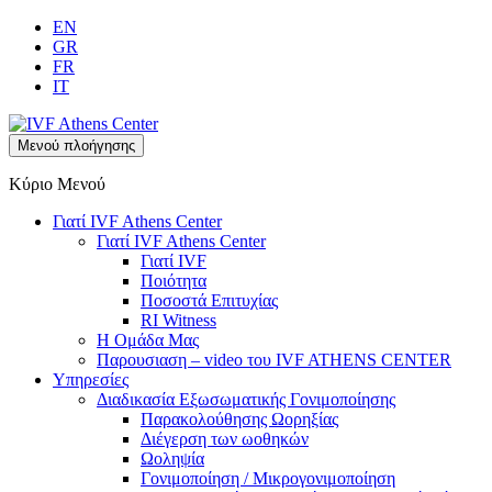
EN
GR
FR
IT
Μενού πλοήγησης
Κύριο Μενού
Γιατί IVF Athens Center
Γιατί IVF Athens Center
Γιατί IVF
Ποιότητα
Ποσοστά Επιτυχίας
RI Witness
Η Ομάδα Μας
Παρουσιαση – video του IVF ATHENS CENTER
Υπηρεσίες
Διαδικασία Εξωσωματικής Γονιμοποίησης
Παρακολούθησης Ωορηξίας
Διέγερση των ωοθηκών
Ωοληψία
Γονιμοποίηση / Μικρογονιμοποίηση