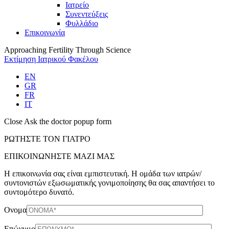
Iατρείο
Συνεντεύξεις
Φυλλάδιο
Επικοινωνία
Approaching Fertility Through Science
Εκτίμηση Ιατρικού Φακέλου
EN
GR
FR
IT
Close Ask the doctor popup form
ΡΩΤΗΣΤΕ ΤΟΝ ΓΙΑΤΡΟ
ΕΠΙΚΟΙΝΩΝΗΣΤΕ ΜΑΖΙ ΜΑΣ
Η επικοινωνία σας είναι εμπιστευτική. Η ομάδα των ιατρών/
συντονιστών εξωσωματικής γονιμοποίησης θα σας απαντήσει το
συντομότερο δυνατό.
Ονομα
Επώνυμο