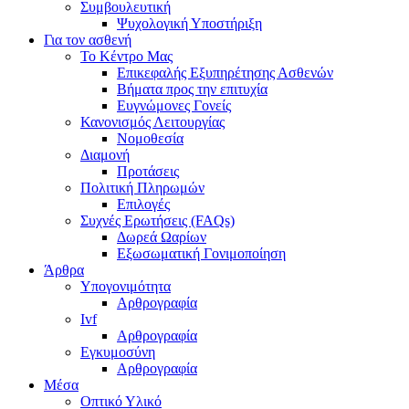
Συμβουλευτική
Ψυχολογική Υποστήριξη
Για τον ασθενή
Το Κέντρο Μας
Επικεφαλής Εξυπηρέτησης Ασθενών
Βήματα προς την επιτυχία
Ευγνώμονες Γονείς
Κανονισμός Λειτουργίας
Νομοθεσία
Διαμονή
Προτάσεις
Πολιτική Πληρωμών
Επιλογές
Συχνές Ερωτήσεις (FAQs)
Δωρεά Ωαρίων
Εξωσωματική Γονιμοποίηση
Άρθρα
Υπογονιμότητα
Αρθρογραφία
Ivf
Αρθρογραφία
Εγκυμοσύνη
Αρθρογραφία
Μέσα
Οπτικό Υλικό