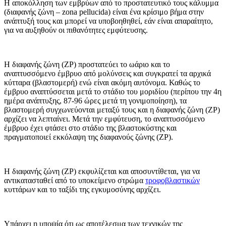
Η αποκόλληση των εμβρύων από το προστατευτικό τους κάλυμμα
(διαφανής ζώνη – zona pellucida) είναι ένα κρίσιμο βήμα στην
ανάπτυξή τους και μπορεί να υποβοηθηθεί, εάν είναι απαραίτητο,
για να αυξηθούν οι πιθανότητες εμφύτευσης.
Η διαφανής ζώνη (ZP) προστατεύει το ωάριο και το
αναπτυσσόμενο έμβρυο από μολύνσεις και συγκρατεί τα αρχικά
κύτταρα (βλαστομερή) ενώ είναι ακόμη αυτόνομα. Καθώς το
έμβρυο αναπτύσσεται μετά το στάδιο του μοριδίου (περίπου την 4η
ημέρα ανάπτυξης, 87-96 ώρες μετά τη γονιμοποίηση), τα
βλαστομερή συγχωνεύονται μεταξύ τους και η διαφανής ζώνη (ZP)
αρχίζει να λεπταίνει. Μετά την εμφύτευση, το αναπτυσσόμενο
έμβρυο έχει φτάσει στο στάδιο της βλαστοκύστης και
πραγματοποιεί εκκόλαψη της διαφανούς ζώνης (ZP).
Η διαφανής ζώνη (ZP) εκφυλίζεται και αποσυντίθεται, για να
αντικατασταθεί από το υποκείμενο στρώμα
τροφοβλαστικών
κυττάρων και το ταξίδι της εγκυμοσύνης αρχίζει.
Υπάρχει η υποψία ότι ως αποτέλεσμα των τεχνικών της