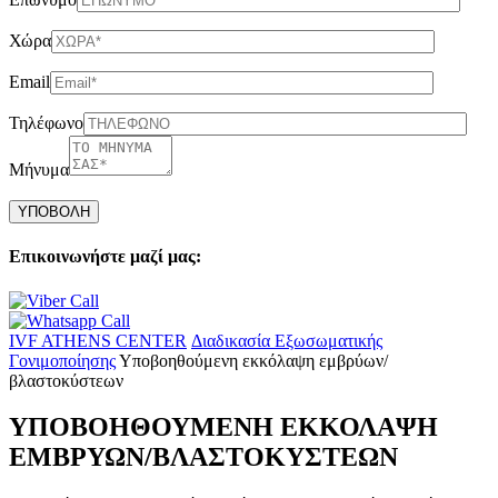
Χώρα
Email
Τηλέφωνο
Μήνυμα
Please
leave
this
field
Επικοινωνήστε μαζί μας:
empty.
IVF ATHENS CENTER
Διαδικασία Εξωσωματικής
Γονιμοποίησης
Υποβοηθούμενη εκκόλαψη εμβρύων/
βλαστοκύστεων
ΥΠΟΒΟΗΘΟΥΜΕΝΗ ΕΚΚΟΛΑΨΗ
ΕΜΒΡΥΩΝ/ΒΛΑΣΤΟΚΥΣΤΕΩΝ