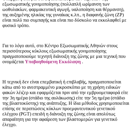
εξωσωματικής γονιμοποίησης (πολλαπλή ωρίμανση των
ωοθυλακίων, φαρμακευτική αγωγή, υαλοποίηση και θέρμανση),
της αυξημένης ηλικίας της γυναίκας κ.λπ., η διαφανής ζώνη (ZP)
είναι πολύ πιο συμπαγής και είναι πιο δύσκολο να εκκολαφθεί με
φυσικό τρόπο.
Για το λόγο αυτό, στο Κέντρο Εξωσωματικής Αθηνών στους
περισσότερους κύκλους εξωσωματικής γονιμοποίησης
πραγματοποιούμε τεχνητή διάνοιξη της ζώνης με μια τεχνική που
ονομάζεται
Υποβοηθούμενη Εκκόλαψη
.
Η τεχνική δεν είναι επεμβατική ή επιβλαβής, πραγματοποιείται
κάτω από το ανεστραμμένο μικροσκόπιο με τη χρήση ειδικών
φακών λέιζερ και εφαρμόζεται πριν από την εμβρυομεταφορά είτε
την 3η ημέρα (στάδιο της αυλάκωσης) είτε την 5η ημέρα (στάδιο
της βλαστοκύστης) της ανάπτυξης. Η ίδια μέθοδος χρησιμοποιείται
επίσης σε περιπτώσεις κύκλων προεμφυτευτικού γενετικού
ελέγχου (PGT) επειδή η διάνοιξη της ζώνης είναι απολύτως
απαραίτητη για την αφαίρεση των βλαστομερών για γενετικό
έλεγχο.