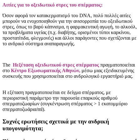
Αιτίες για το οξειδωτικό στρες του σπέρματος:
Όσον αφορά τον κατακερματισμό του DNA, πολύ πολλές αιτίες
μπορούν να ενοχοποιηθούν για την ανισορροπία του οξειδωτικού
στρες, όπως το βαρύ κάπνισμα, η φαρμακευτική αγωγή, το αλκοόλ,
τα προβλήματα υγείας (π.χ. διαβήτης, ορισμένοι τύποι καρκίνου,
προστατίτιδα, φλεγμονές) και άλλοι παράγοντες που σχετίζονται με
το ανδρικό σύστημα αναπαραγωγής.
The
Ηεξέταση οξειδωτικού στρες σπέρματος
πραγματοποιείται
στο
Κέντρο Εξωσωματικής Αθηνών,
μέσω μιας εξειδικευμένης
συσκευής που χρησιμοποιείται στο ανδρολογικό εργαστήριό μας.
Η εξέταση πραγματοποιείται σε δείγμα σπέρματος, με
περιοριστική παράμετρο την παρουσία επαρκούς αριθμού
σπερματοζωαρίων (συγκέντρωση σπέρματος > 1 εκατομμύριο
σπερματοζωάρια/ml).
Συχνές ερωτήσεις σχετικά με την ανδρική
υπογονιμότητα;