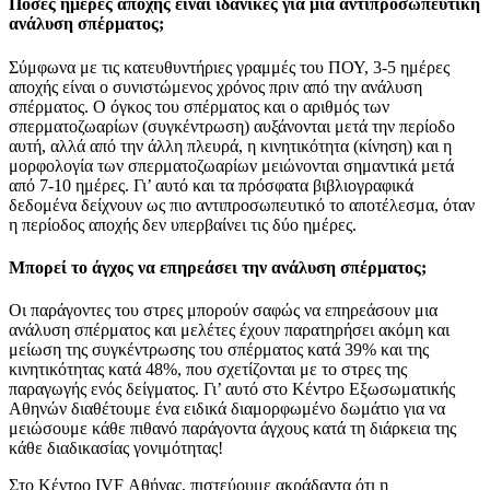
πόσες ημέρες αποχής είναι ιδανικές για μια αντιπροσωπευτική
ανάλυση σπέρματος;
Σύμφωνα με τις κατευθυντήριες γραμμές του ΠΟΥ, 3-5 ημέρες
αποχής είναι ο συνιστώμενος χρόνος πριν από την ανάλυση
σπέρματος. Ο όγκος του σπέρματος και ο αριθμός των
σπερματοζωαρίων (συγκέντρωση) αυξάνονται μετά την περίοδο
αυτή, αλλά από την άλλη πλευρά, η κινητικότητα (κίνηση) και η
μορφολογία των σπερματοζωαρίων μειώνονται σημαντικά μετά
από 7-10 ημέρες. Γι’ αυτό και τα πρόσφατα βιβλιογραφικά
δεδομένα δείχνουν ως πιο αντιπροσωπευτικό το αποτέλεσμα, όταν
η περίοδος αποχής δεν υπερβαίνει τις δύο ημέρες.
μπορεί το άγχος να επηρεάσει την ανάλυση σπέρματος;
Οι παράγοντες του στρες μπορούν σαφώς να επηρεάσουν μια
ανάλυση σπέρματος και μελέτες έχουν παρατηρήσει ακόμη και
μείωση της συγκέντρωσης του σπέρματος κατά 39% και της
κινητικότητας κατά 48%, που σχετίζονται με το στρες της
παραγωγής ενός δείγματος. Γι’ αυτό στο Κέντρο Εξωσωματικής
Αθηνών διαθέτουμε ένα ειδικά διαμορφωμένο δωμάτιο για να
μειώσουμε κάθε πιθανό παράγοντα άγχους κατά τη διάρκεια της
κάθε διαδικασίας γονιμότητας!
Στο Κέντρο IVF Αθήνας, πιστεύουμε ακράδαντα ότι η