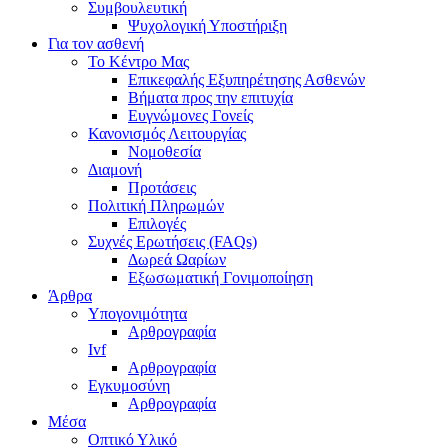
Συμβουλευτική
Ψυχολογική Υποστήριξη
Για τον ασθενή
Το Κέντρο Μας
Επικεφαλής Εξυπηρέτησης Ασθενών
Βήματα προς την επιτυχία
Ευγνώμονες Γονείς
Κανονισμός Λειτουργίας
Νομοθεσία
Διαμονή
Προτάσεις
Πολιτική Πληρωμών
Επιλογές
Συχνές Ερωτήσεις (FAQs)
Δωρεά Ωαρίων
Εξωσωματική Γονιμοποίηση
Άρθρα
Υπογονιμότητα
Αρθρογραφία
Ivf
Αρθρογραφία
Εγκυμοσύνη
Αρθρογραφία
Μέσα
Οπτικό Υλικό