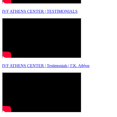
IVF ATHENS CENTER | TESTIMONIALS
IVF ATHENS CENTER | Testimonials | Γ.Κ. Αθήνα