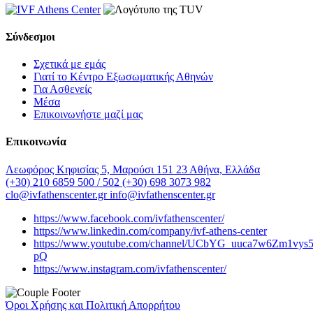
Σύνδεσμοι
Σχετικά με εμάς
Γιατί το Κέντρο Εξωσωματικής Αθηνών
Για Ασθενείς
Μέσα
Επικοινωνήστε μαζί μας
Επικοινωνία
Λεωφόρος Κηφισίας 5, Μαρούσι 151 23 Αθήνα, Ελλάδα
(+30) 210 6859 500 / 502
(+30) 698 3073 982
clo@ivfathenscenter.gr
info@ivfathenscenter.gr
https://www.facebook.com/ivfathenscenter/
https://www.linkedin.com/company/ivf-athens-center
https://www.youtube.com/channel/UCbYG_uuca7w6Zm1vys
pQ
https://www.instagram.com/ivfathenscenter/
Όροι Χρήσης και Πολιτική Απορρήτου