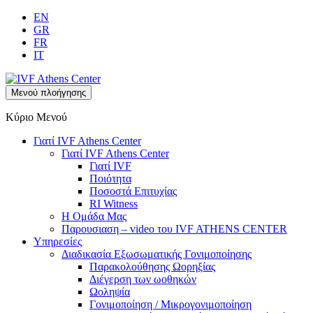
EN
GR
FR
IT
Μενού πλοήγησης
Κύριο Μενού
Γιατί IVF Athens Center
Γιατί IVF Athens Center
Γιατί IVF
Ποιότητα
Ποσοστά Επιτυχίας
RI Witness
Η Ομάδα Μας
Παρουσιαση – video του IVF ATHENS CENTER
Υπηρεσίες
Διαδικασία Εξωσωματικής Γονιμοποίησης
Παρακολούθησης Ωορηξίας
Διέγερση των ωοθηκών
Ωοληψία
Γονιμοποίηση / Μικρογονιμοποίηση