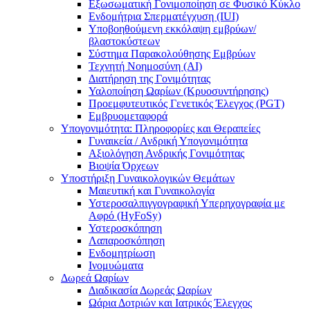
Εξωσωματική Γονιμοποίηση σε Φυσικό Κύκλο
Ενδομήτρια Σπερματέγχυση (IUI)
Υποβοηθούμενη εκκόλαψη εμβρύων/
βλαστοκύστεων
Σύστημα Παρακολούθησης Εμβρύων
Τεχνητή Νοημοσύνη (AI)
Διατήρηση της Γονιμότητας
Υαλοποίηση Ωαρίων (Κρυοσυντήρησης)
Προεμφυτευτικός Γενετικός Έλεγχος (PGT)
Εμβρυομεταφορά
Υπογονιμότητα: Πληροφορίες και Θεραπείες
Γυναικεία / Ανδρική Υπογονιμότητα
Αξιολόγηση Ανδρικής Γονιμότητας
Βιοψία Όρχεων
Υποστήριξη Γυναικολογικών Θεμάτων
Μαιευτική και Γυναικολογία
Υστεροσαλπιγγογραφική Υπερηχογραφία με
Αφρό (HyFoSy)
Υστεροσκόπηση
Λαπαροσκόπηση
Ενδομητρίωση
Ινομυώματα
Δωρεά Ωαρίων
Διαδικασία Δωρεάς Ωαρίων
Ωάρια Δοτριών και Ιατρικός Έλεγχος