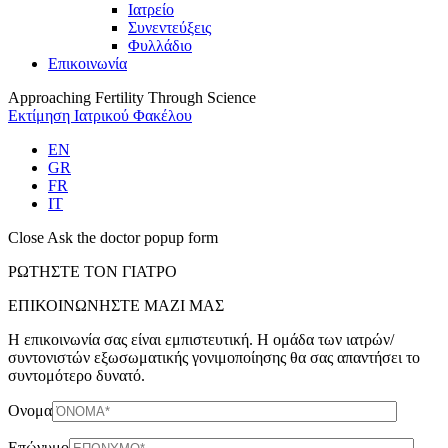
Iατρείο
Συνεντεύξεις
Φυλλάδιο
Επικοινωνία
Approaching Fertility Through Science
Εκτίμηση Ιατρικού Φακέλου
EN
GR
FR
IT
Close Ask the doctor popup form
ΡΩΤΗΣΤΕ ΤΟΝ ΓΙΑΤΡΟ
ΕΠΙΚΟΙΝΩΝΗΣΤΕ ΜΑΖΙ ΜΑΣ
Η επικοινωνία σας είναι εμπιστευτική. Η ομάδα των ιατρών/
συντονιστών εξωσωματικής γονιμοποίησης θα σας απαντήσει το
συντομότερο δυνατό.
Ονομα
Επώνυμο