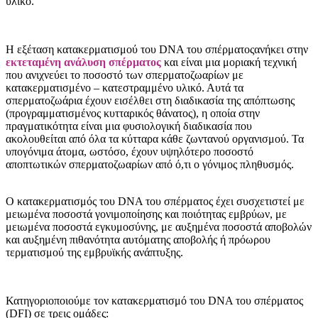
υλικό.
Η εξέταση κατακερματισμού του DNA του σπέρματος
ανήκει στην
εκτεταμένη ανάλυση σπέρματος
και είναι μια μοριακή τεχνική
που ανιχνεύει το ποσοστό των σπερματοζωαρίων με
κατακερματισμένο – κατεστραμμένο υλικό. Αυτά τα
σπερματοζωάρια έχουν εισέλθει στη διαδικασία της απόπτωσης
(προγραμματισμένος κυτταρικός θάνατος), η οποία στην
πραγματικότητα είναι μια φυσιολογική διαδικασία που
ακολουθείται από όλα τα κύτταρα κάθε ζωντανού οργανισμού. Τα
υπογόνιμα άτομα, ωστόσο, έχουν υψηλότερο ποσοστό
αποπτωτικών σπερματοζωαρίων από ό,τι ο γόνιμος πληθυσμός.
Ο κατακερματισμός του DNA του σπέρματος έχει συσχετιστεί με
μειωμένα ποσοστά γονιμοποίησης και ποιότητας εμβρύων, με
μειωμένα ποσοστά εγκυμοσύνης, με αυξημένα ποσοστά αποβολών
και αυξημένη πιθανότητα αυτόματης αποβολής ή πρόωρου
τερματισμού της εμβρυϊκής ανάπτυξης.
Κατηγοριοποιούμε τον κατακερματισμό του DNA του σπέρματος
(DFI) σε τρεις ομάδες: