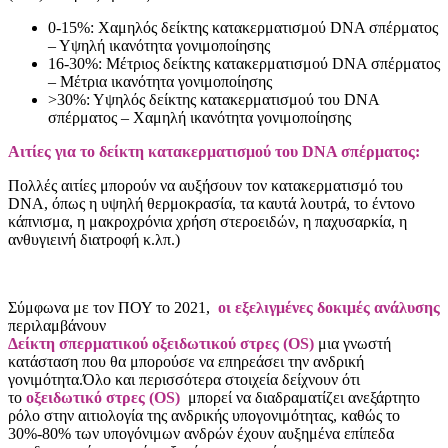
0-15%: Χαμηλός δείκτης κατακερματισμού DNA σπέρματος
– Υψηλή ικανότητα γονιμοποίησης
16-30%: Μέτριος δείκτης κατακερματισμού DNA σπέρματος
– Μέτρια ικανότητα γονιμοποίησης
>30%: Υψηλός δείκτης κατακερματισμού του DNA
σπέρματος – Χαμηλή ικανότητα γονιμοποίησης
Αιτίες για το δείκτη κατακερματισμού του DNA σπέρματος:
Πολλές αιτίες μπορούν να αυξήσουν τον κατακερματισμό του
DNA, όπως η υψηλή θερμοκρασία, τα καυτά λουτρά, το έντονο
κάπνισμα, η μακροχρόνια χρήση στεροειδών, η παχυσαρκία, η
ανθυγιεινή διατροφή κ.λπ.)
Σύμφωνα με τον ΠΟΥ το 2021,
οι εξελιγμένες δοκιμές ανάλυσης
περιλαμβάνουν
Δείκτη σπερματικού οξειδωτικού στρες (OS)
μια γνωστή
κατάσταση που θα μπορούσε να επηρεάσει την ανδρική
γονιμότητα.Όλο και περισσότερα στοιχεία δείχνουν ότι
το
οξειδωτικό στρες (OS)
μπορεί να διαδραματίζει ανεξάρτητο
ρόλο στην αιτιολογία της ανδρικής υπογονιμότητας, καθώς το
30%-80% των υπογόνιμων ανδρών έχουν αυξημένα επίπεδα