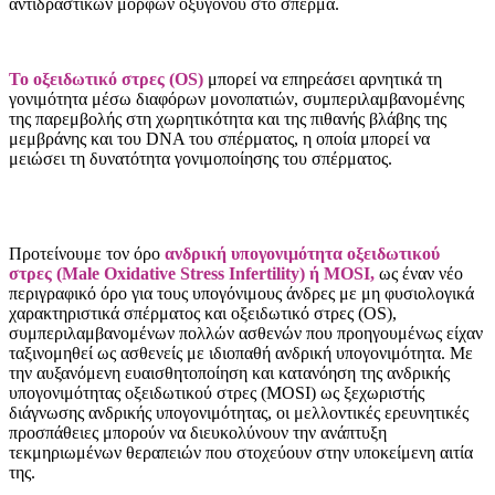
αντιδραστικών μορφών οξυγόνου στο σπέρμα.
Το οξειδωτικό στρες (OS)
μπορεί να επηρεάσει αρνητικά τη
γονιμότητα μέσω διαφόρων μονοπατιών, συμπεριλαμβανομένης
της παρεμβολής στη χωρητικότητα και της πιθανής βλάβης της
μεμβράνης και του DNA του σπέρματος, η οποία μπορεί να
μειώσει τη δυνατότητα γονιμοποίησης του σπέρματος.
Προτείνουμε τον όρο
ανδρική υπογονιμότητα οξειδωτικού
στρες (Male Oxidative Stress Infertility) ή MOSI,
ως έναν νέο
περιγραφικό όρο για τους υπογόνιμους άνδρες με μη φυσιολογικά
χαρακτηριστικά σπέρματος και οξειδωτικό στρες (OS),
συμπεριλαμβανομένων πολλών ασθενών που προηγουμένως είχαν
ταξινομηθεί ως ασθενείς με ιδιοπαθή ανδρική υπογονιμότητα. Με
την αυξανόμενη ευαισθητοποίηση και κατανόηση της ανδρικής
υπογονιμότητας οξειδωτικού στρες (MOSI) ως ξεχωριστής
διάγνωσης ανδρικής υπογονιμότητας, οι μελλοντικές ερευνητικές
προσπάθειες μπορούν να διευκολύνουν την ανάπτυξη
τεκμηριωμένων θεραπειών που στοχεύουν στην υποκείμενη αιτία
της.