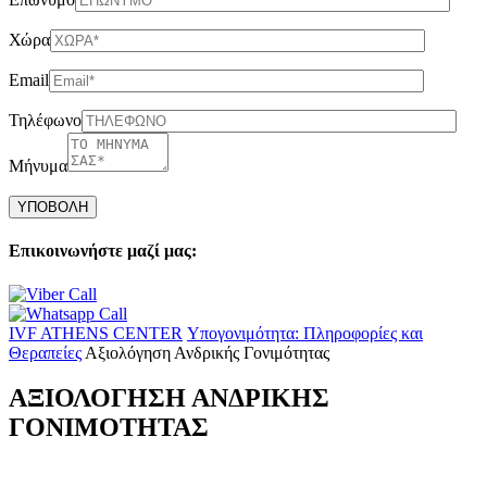
Χώρα
Email
Τηλέφωνο
Μήνυμα
Please
leave
this
field
Επικοινωνήστε μαζί μας:
empty.
IVF ATHENS CENTER
Υπογονιμότητα: Πληροφορίες και
Θεραπείες
Αξιολόγηση Ανδρικής Γονιμότητας
ΑΞΙΟΛΟΓΗΣΗ ΑΝΔΡΙΚΗΣ
ΓΟΝΙΜΟΤΗΤΑΣ