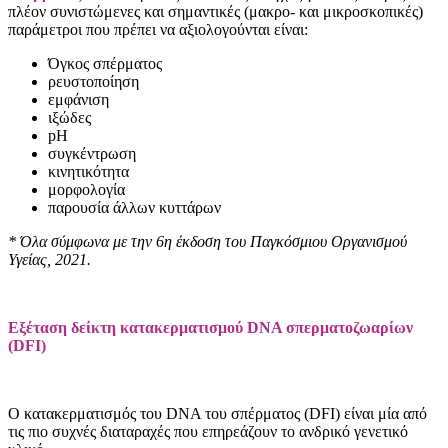
πλέον συνιστώμενες και σημαντικές (μακρο- και μικροσκοπικές)
παράμετροι που πρέπει να αξιολογούνται είναι:
Όγκος σπέρματος
ρευστοποίηση
εμφάνιση
ιξώδες
pH
συγκέντρωση
κινητικότητα
μορφολογία
παρουσία άλλων κυττάρων
* Όλα σύμφωνα με την 6η έκδοση του Παγκόσμιου Οργανισμού
Υγείας, 2021.
Εξέταση δείκτη κατακερματισμού DNA σπερματοζωαρίων
(DFI)
Ο κατακερματισμός του DNA του σπέρματος (DFI) είναι μία από
τις πιο συχνές διαταραχές που επηρεάζουν το ανδρικό γενετικό