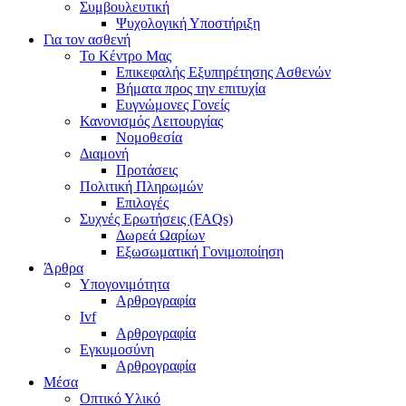
Συμβουλευτική
Ψυχολογική Υποστήριξη
Για τον ασθενή
Το Κέντρο Μας
Επικεφαλής Εξυπηρέτησης Ασθενών
Βήματα προς την επιτυχία
Ευγνώμονες Γονείς
Κανονισμός Λειτουργίας
Νομοθεσία
Διαμονή
Προτάσεις
Πολιτική Πληρωμών
Επιλογές
Συχνές Ερωτήσεις (FAQs)
Δωρεά Ωαρίων
Εξωσωματική Γονιμοποίηση
Άρθρα
Υπογονιμότητα
Αρθρογραφία
Ivf
Αρθρογραφία
Εγκυμοσύνη
Αρθρογραφία
Μέσα
Οπτικό Υλικό