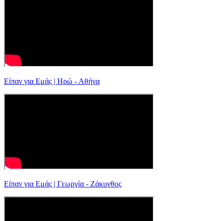
Είπαν για Εμάς | Ηρώ - Αθήνα
Είπαν για Εμάς | Γεωργία - Ζάκυνθος