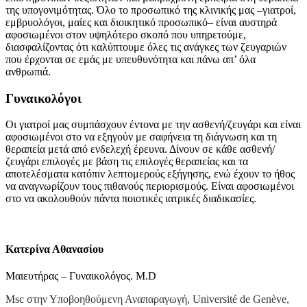
της υπογονιμότητας. Όλο το προσωπικό της κλινικής μας –γιατροί,
εμβρυολόγοι, μαίες και διοικητικό προσωπικό– είναι αυστηρά
αφοσιωμένοι στον υψηλότερο σκοπό που υπηρετούμε,
διασφαλίζοντας ότι καλύπτουμε όλες τις ανάγκες των ζευγαριών
που έρχονται σε εμάς με υπευθυνότητα και πάνω απ’ όλα
ανθρωπιά.
Γυναικολόγοι
Οι γιατροί μας συμπάσχουν έντονα με την ασθενή/ζευγάρι και είναι
αφοσιωμένοι στο να εξηγούν με σαφήνεια τη διάγνωση και τη
θεραπεία μετά από ενδελεχή έρευνα. Δίνουν σε κάθε ασθενή/
ζευγάρι επιλογές με βάση τις επιλογές θεραπείας και τα
αποτελέσματα κατόπιν λεπτομερούς εξήγησης, ενώ έχουν το ήθος
να αναγνωρίζουν τους πιθανούς περιορισμούς. Είναι αφοσιωμένοι
στο να ακολουθούν πάντα ποιοτικές ιατρικές διαδικασίες.
Κατερίνα Αθανασίου
Μαιευτήρας – Γυναικολόγος. M.D
Msc στην Υποβοηθούμενη Αναπαραγωγή, Université de Genève,