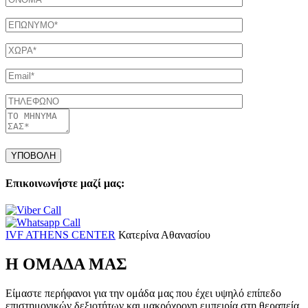
Επώνυμο
Χώρα
Email
Τηλέφωνο
Μήνυμα
Please
leave
this
field
Επικοινωνήστε μαζί μας:
empty.
IVF ATHENS CENTER
Κατερίνα Αθανασίου
Η ΟΜΑΔΑ ΜΑΣ
Είμαστε περήφανοι για την ομάδα μας που έχει υψηλό επίπεδο
επιστημονικών δεξιοτήτων και μακρόχρονη εμπειρία στη θεραπεία