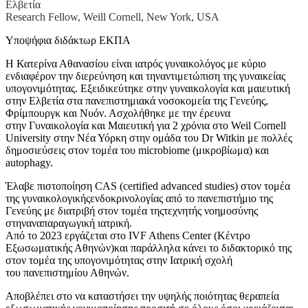
Ελβετία
Research Fellow, Weill Cornell, New York, USA
Υποψήφια διδάκτωρ ΕΚΠΑ
Η Κατερίνα Αθανασίου είναι ιατρός γυναικολόγος με κύριο
ενδιαφέρον την διερεύνηση και τηναντιμετώπιση της γυναικείας
υπογονιμότητας. Εξειδικεύτηκε στην γυναικολογία και μαιευτική
στην Ελβετία στα πανεπιστημιακά νοσοκομεία της Γενεύης​,​
Φρίμπουργκ και Νυόν. Ασχολήθηκε με την έρευνα
στην Γυναικολογία και Μαιευτική για 2 χρόνια στο Weil Cornell
University στην Νέα Υόρκη στην ομάδα του Dr Witkin με πολλές
δημοσιεύσεις στον τομέα του microbiome (μικροβίωμα) και
autophagy.
Έλαβε πιστοποίηση CAS (certified advanced studies) στον τομέα
της γυναικολογικήςενδοκρινολογίας από το πανεπιστήμιο της
Γενεύης με διατριβή στον τομέα τηςτεχνητής νοημοσύνης
στηναναπαραγωγική ιατρική.
Από το 2023 εργάζεται στο IVF Athens Center (Κέντρο
Εξωσωματικής Αθηνών)και παράλληλα κάνει το διδακτορικό της
στον τομέα της υπογονιμότητας στην Ιατρική σχολή
του πανεπιστημίου Αθηνών.
Αποβλέπει στο να καταστήσει την υψηλής ποιότητας θεραπεία