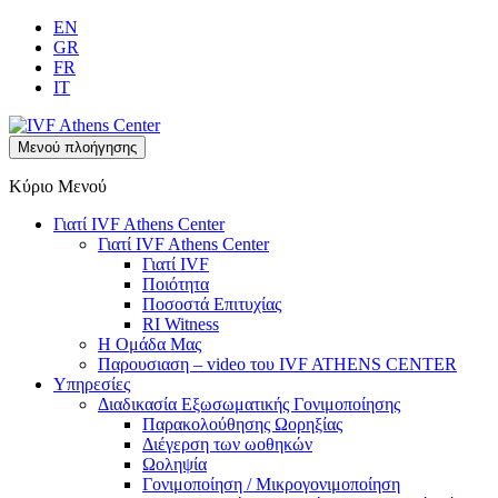
EN
GR
FR
IT
Μενού πλοήγησης
Κύριο Μενού
Γιατί IVF Athens Center
Γιατί IVF Athens Center
Γιατί IVF
Ποιότητα
Ποσοστά Επιτυχίας
RI Witness
Η Ομάδα Μας
Παρουσιαση – video του IVF ATHENS CENTER
Υπηρεσίες
Διαδικασία Εξωσωματικής Γονιμοποίησης
Παρακολούθησης Ωορηξίας
Διέγερση των ωοθηκών
Ωοληψία
Γονιμοποίηση / Μικρογονιμοποίηση