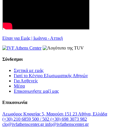
Είπαν για Εμάς | Ιωάννα - Αττική
Σύνδεσμοι
Σχετικά με εμάς
Γιατί το Κέντρο Εξωσωματικής Αθηνών
Για Ασθενείς
Μέσα
Επικοινωνήστε μαζί μας
Επικοινωνία
Λεωφόρος Κηφισίας 5, Μαρούσι 151 23 Αθήνα, Ελλάδα
(+30) 210 6859 500 / 502
(+30) 698 3073 982
clo@ivfathenscenter.gr
info@ivfathenscenter.gr