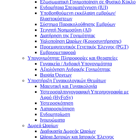
Εξωσωματική Γονιμοποίηση σε Φυσικό Κύκλο
Ενδομήτρια Σπερματέγχυση (IUI)
Υποβοηθούμενη εκκόλαψη εμβρύων/
βλαστοκύστεων
Σύστημα Παρακολούθησης Εμβρύων
Τεχνητή Νοημοσύνη (AI)
Διατήρηση της Γονιμότητας
Υαλοποίηση Ωαρίων (Κρυοσυντήρησης)
Προεμφυτευτικός Γενετικός Έλεγχος (PGT)
Εμβρυομεταφορά
Υπογονιμότητα: Πληροφορίες και Θεραπείες
Γυναικεία / Ανδρική Υπογονιμότητα
Αξιολόγηση Ανδρικής Γονιμότητας
Βιοψία Όρχεων
Υποστήριξη Γυναικολογικών Θεμάτων
Μαιευτική και Γυναικολογία
Υστεροσαλπιγγογραφική Υπερηχογραφία με
Αφρό (HyFoSy)
Υστεροσκόπηση
Λαπαροσκόπηση
Ενδομητρίωση
Ινομυώματα
Δωρεά Ωαρίων
Διαδικασία Δωρεάς Ωαρίων
Ωάρια Δοτριών και Ιατρικός Έλεγχος