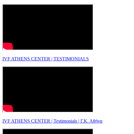
IVF ATHENS CENTER | TESTIMONIALS
IVF ATHENS CENTER | Testimonials | Γ.Κ. Αθήνα