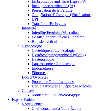
Embryoscope and Time Lapse FIV
Intelligence Artificielle (IA)
Préservation de la Fertilité
Congélation d’ Ovocyte (Vitrification)
DPI
Transfert d’Embryons
Infertilité
Infertilité Féminine/Masculine
Le bilan de fertilité chez l’homme
Biopsie Testiculaire
Gynécologie
Obstétrique et Gynécologie
Hystérosalpingographie (HyFoSy)
Hystéroscopie
Laparoscopie / Cœlioscopie
Endométriose
Fibromes
Don d’Ovocytes
Procédure Don d’ovocytes
Don d’Ovocytes et Dépistage Médical
Conseil
Soutien et Suivi Psychologique
Espace Patient
Notre Centre
Chef Consultant à Votre Écoute