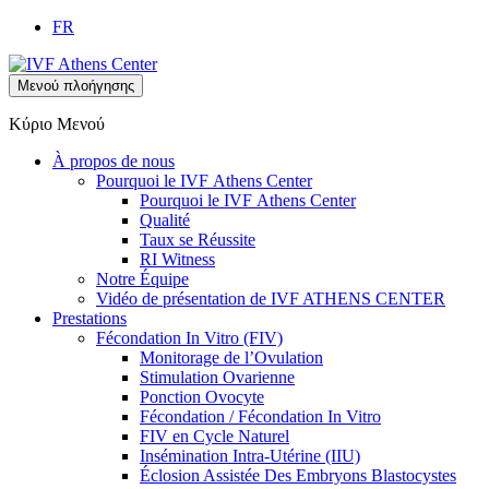
FR
Μενού πλοήγησης
Κύριο Μενού
À propos de nous
Pourquoi le IVF Αthens Center
Pourquoi le IVF Αthens Center
Qualité
Taux se Réussite
RI Witness
Notre Équipe
Vidéo de présentation de IVF ATHENS CENTER
Prestations
Fécondation In Vitro (FIV)
Monitorage de l’Ovulation
Stimulation Ovarienne
Ponction Ovocyte
Fécondation / Fécondation In Vitro
FIV en Cycle Naturel
Insémination Intra-Utérine (IIU)
Éclosion Assistée Des Embryons Blastocystes