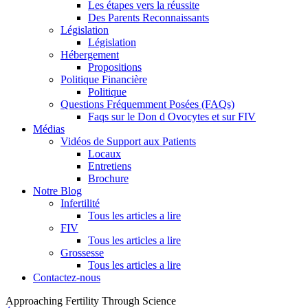
Les étapes vers la réussite
Des Parents Reconnaissants
Législation
Législation
Hébergement
Propositions
Politique Financière
Politique
Questions Fréquemment Posées (FAQs)
Faqs sur le Don d Ovocytes et sur FIV
Médias
Vidéos de Support aux Patients
Locaux
Entretiens
Brochure
Notre Blog
Infertilité
Tous les articles a lire
FIV
Tous les articles a lire
Grossesse
Tous les articles a lire
Contactez-nous
Approaching Fertility Through Science